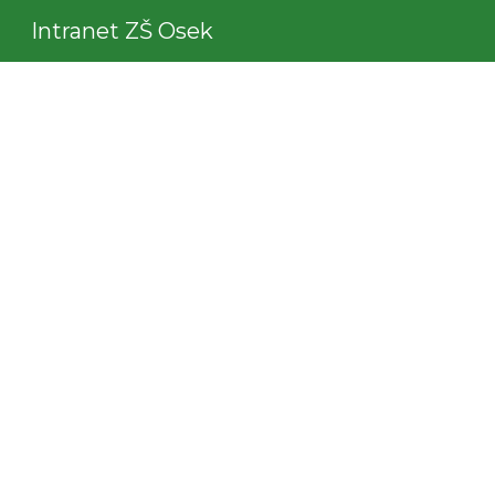
Intranet ZŠ Osek
Sk